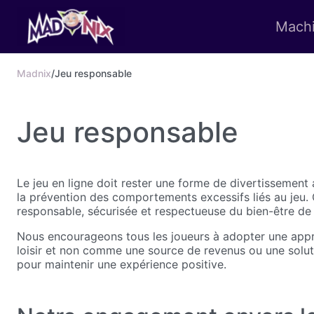
Machi
Madnix
/
Jeu responsable
Jeu responsable
Le jeu en ligne doit rester une forme de divertissement 
la prévention des comportements excessifs liés au jeu
responsable, sécurisée et respectueuse du bien-être de 
Nous encourageons tous les joueurs à adopter une appro
loisir et non comme une source de revenus ou une soluti
pour maintenir une expérience positive.