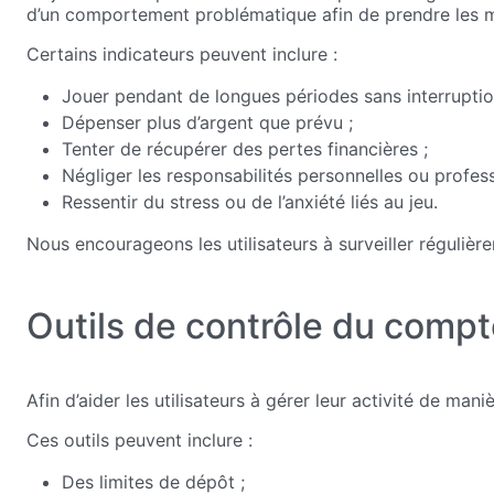
d’un comportement problématique afin de prendre les m
Certains indicateurs peuvent inclure :
Jouer pendant de longues périodes sans interruptio
Dépenser plus d’argent que prévu ;
Tenter de récupérer des pertes financières ;
Négliger les responsabilités personnelles ou profess
Ressentir du stress ou de l’anxiété liés au jeu.
Nous encourageons les utilisateurs à surveiller régulièr
Outils de contrôle du comp
Afin d’aider les utilisateurs à gérer leur activité de ma
Ces outils peuvent inclure :
Des limites de dépôt ;