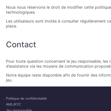
Nous nous réservons le droit de modifier cette politiqu
technologiques.
Les utilisateurs sont invités à consulter régulièrement 
place.
Contact
Pour toute question concernant le jeu responsable, les o
d’assistance via les moyens de communication proposés
Notre équipe reste disponible afin de fournir des info
jeu.
Politique de confidentialité
AML/KYC
Jeu responsable