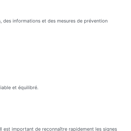
s, des informations et des mesures de prévention
able et équilibré.
 Il est important de reconnaître rapidement les signes