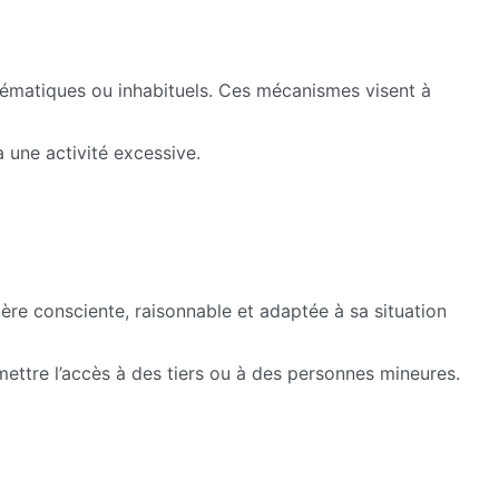
lématiques ou inhabituels. Ces mécanismes visent à
à une activité excessive.
ière consciente, raisonnable et adaptée à sa situation
mettre l’accès à des tiers ou à des personnes mineures.