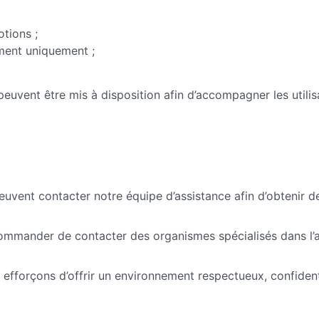
otions ;
ment uniquement ;
peuvent être mis à disposition afin d’accompagner les util
 peuvent contacter notre équipe d’assistance afin d’obtenir d
commander de contacter des organismes spécialisés dans 
forçons d’offrir un environnement respectueux, confidentie