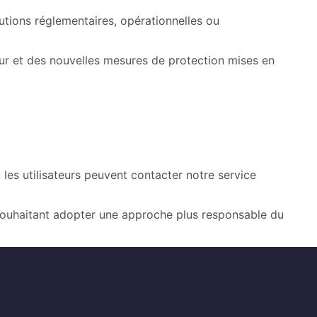
utions réglementaires, opérationnelles ou
jour et des nouvelles mesures de protection mises en
 les utilisateurs peuvent contacter notre service
 souhaitant adopter une approche plus responsable du